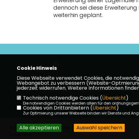
Erweiterung seiner Lagerhalle m
dennoch sei diese Erweiterung 
weiterhin geplant.
Cookie Hinweis
Diese Webseite verwendet Cookies, die notwendig s
Impressum
Datenschutz
Kon
Webangebot zu verbessern (Website-Optmierung). F
jederzeit widerrufen. Weitere Informationen finden
Technisch notwendige Cookies (
Übersicht
)
Die notwendigen Cookies werden allein für den ordnungsge
Cookies von Drittanbietern (
Übersicht
)
Zur Optimierung unserer Webseite binden wir Dienste und Ange
Alle akzeptieren
Auswahl speichern
©2026 CDU Stadtverband Schlitz | Alle Rechte
vorbehalten.