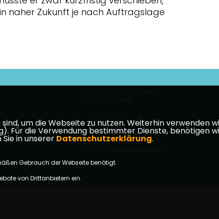
usste er zwar kurzfristig verschieben,
in naher Zukunft je nach Auftragslage
CDU Kreisverband
Vogelsberg
CDU in Hessen
ind, um die Webseite zu nutzen. Weiterhin verwenden wir 
takt
ür die Verwendung bestimmter Dienste, benötigen wir Ihr
 Sie in unserer
Datenschutzerklärung
.
CDU Deutschlands
mäßen Gebrauch der Webseite benötigt.
bote von Drittanbietern ein.