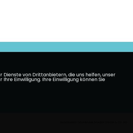
Dienste von Drittanbietern, die uns helfen, unser
e Einwilligung. Ihre Einwilligung können Sie
Realisation: Sharkness Media GmbH & Co. KG